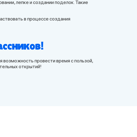
ании, лепке и создании поделок. Такие
частвовать в процессе создания
ссников!
ая возможность провести время с пользой,
ательных открытий!