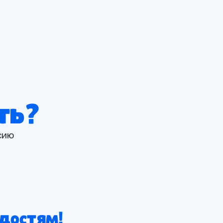
ать?
сию
адостям!