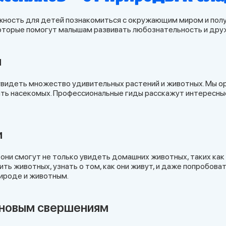
ность для детей познакомиться с окружающим миром и получ
оторые помогут малышам развивать любознательность и друж
ы
 увидеть множество удивительных растений и животных. Мы ор
ать насекомых. Профессиональные гиды расскажут интересные
и
ни смогут не только увидеть домашних животных, таких как к
ть животных, узнать о том, как они живут, и даже попробова
рироде и животным.
 новым свершениям