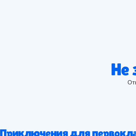
Не 
От
Приключения для первокла