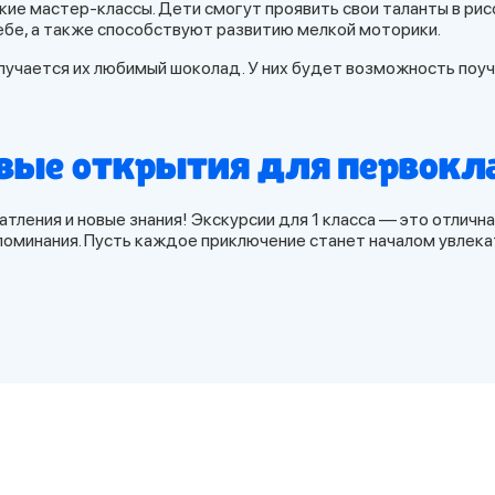
е мастер-классы. Дети смогут проявить свои таланты в рисов
ебе, а также способствуют развитию мелкой моторики.
олучается их любимый шоколад. У них будет возможность поу
вые открытия для первокла
ления и новые знания! Экскурсии для 1 класса — это отличн
поминания. Пусть каждое приключение станет началом увлек