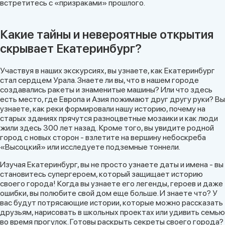
встретитесь с «призраками» прошлого.
Какие тайны и невероятные открытия
скрывает Екатеринбург?
Участвуя в наших экскурсиях, вы узнаете, как Екатеринбург
стал сердцем Урала. Знаете ли вы, что в нашем городе
создавались ракеты и знаменитые машины? Или что здесь
есть место, где Европа и Азия пожимают друг другу руки? Вы
узнаете, как реки формировали нашу историю, почему на
старых зданиях прячутся разноцветные мозаики и как люди
жили здесь 300 лет назад. Кроме того, вы увидите родной
город с новых сторон - взлетите на вершину небоскреба
«Высоцкий» или исследуете подземные тоннели.
Изучая Екатеринбург, вы не просто узнаете даты и имена - вы
становитесь супергероем, который защищает историю
своего города! Когда вы узнаете его легенды, героев и даже
ошибки, вы полюбите свой дом еще больше. И знаете что? У
вас будут потрясающие истории, которые можно рассказать
друзьям, нарисовать в школьных проектах или удивить семью
во время прогулок. Готовы раскрыть секреты своего города?