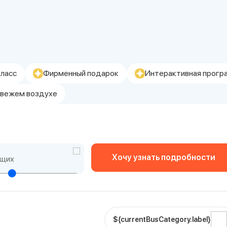
ласс
Фирменный подарок
Интерактивная прогр
 свежем воздухе
Хочу узнать подробности
щих
${currentBusCategory.label}