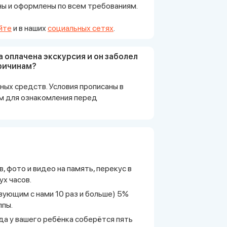
ны и оформлены по всем требованиям.
айте
и в наших
социальных сетях
.
а оплачена экскурсия и он заболел
причинам?
ных средств. Условия прописаны в
м для ознакомления перед
, фото и видео на память, перекус в
ух часов.
ующим с нами 10 раз и больше) 5%
ппы.
да у вашего ребёнка соберётся пять