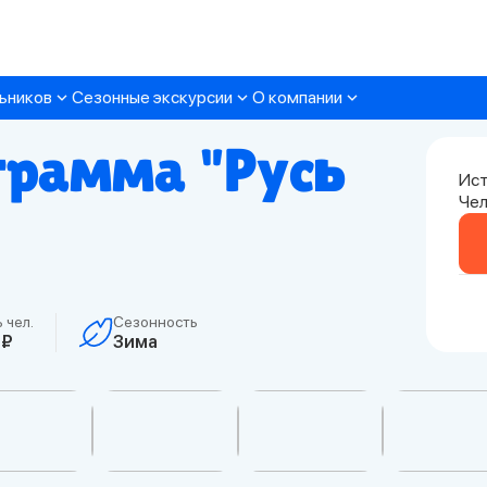
ьников
Сезонные экскурсии
О компании
грамма "Русь
Ист
Чел
 чел.
Сезонность
 ₽
Зима