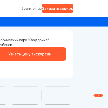
Заказать звонок
Звоните нам
орический парк "Гардарика",
ябинск
Узнать цену экскурсии