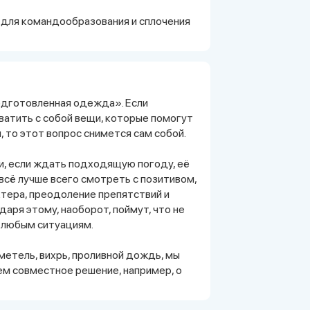
для командообразования и сплочения
подготовленная одежда». Если
ватить с собой вещи, которые помогут
 то этот вопрос снимется сам собой.
и, если ждать подходящую погоду, её
всё лучше всего смотреть с позитивом,
ктера, преодоление препятствий и
аря этому, наоборот, поймут, что не
к любым ситуациям.
метель, вихрь, проливной дождь, мы
ем совместное решение, например, о